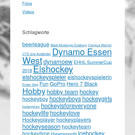
Fotos
Videos
Schlagworte
beerleague
Black Mustangs Duisburg
Campus Warrior
Dynamo Essen
CTD and Ausländer
West
dynamoew
EHHL SummerCup
Eishockey
2018
eishockeyspieler
eishockeyspielerin
Fun
GoPro
Hero 7 Black
Erster Sieg
Hobby
hobby team
hockey
hockeyboys
hockeygirls
hockeyboy
hockeyisforeveryone
hockeygram
hockeylife
hockeylove
Hockeyplayer
hockeyplayers
hockeyseason
hockeyteam
icehockey
hockeytime
Hypersmooth