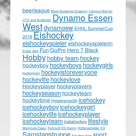
beerleague
Black Mustangs Duisburg
Campus Warrior
Dynamo Essen
CTD and Ausländer
West
dynamoew
EHHL SummerCup
Eishockey
2018
eishockeyspieler
eishockeyspielerin
Fun
GoPro
Hero 7 Black
Erster Sieg
Hobby
hobby team
hockey
hockeyboys
hockeygirls
hockeyboy
hockeyisforeveryone
hockeygram
hockeylife
hockeylove
Hockeyplayer
hockeyplayers
hockeyseason
hockeyteam
icehockey
hockeytime
Hypersmooth
icehockeyboy
icehockeygirl
icehockeylife
icehockeyplayer
icehockeyteam
lifestyle
instahockey
Mammuts Essen
Ruhrpott EG Hamm
Rüttenscheider EG
Samstagstruppe
sport
Schalker Haie