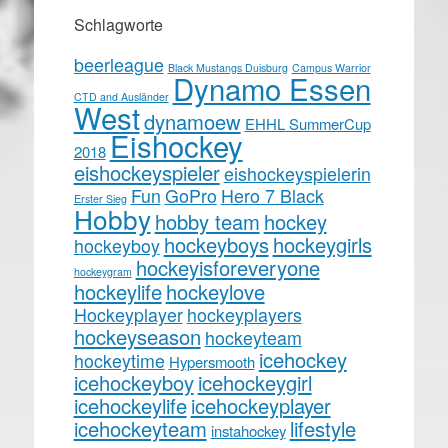
Schlagworte
beerleague
Black Mustangs Duisburg
Campus Warrior
Dynamo Essen
CTD and Ausländer
West
dynamoew
EHHL SummerCup
Eishockey
2018
eishockeyspieler
eishockeyspielerin
Fun
GoPro
Hero 7 Black
Erster Sieg
Hobby
hobby team
hockey
hockeyboys
hockeygirls
hockeyboy
hockeyisforeveryone
hockeygram
hockeylife
hockeylove
Hockeyplayer
hockeyplayers
hockeyseason
hockeyteam
icehockey
hockeytime
Hypersmooth
icehockeyboy
icehockeygirl
icehockeylife
icehockeyplayer
icehockeyteam
lifestyle
instahockey