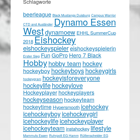
Schlagworte
beerleague
Black Mustangs Duisburg
Campus Warrior
Dynamo Essen
CTD and Ausländer
West
dynamoew
EHHL SummerCup
Eishockey
2018
eishockeyspieler
eishockeyspielerin
Fun
GoPro
Hero 7 Black
Erster Sieg
Hobby
hobby team
hockey
hockeyboys
hockeygirls
hockeyboy
hockeyisforeveryone
hockeygram
hockeylife
hockeylove
Hockeyplayer
hockeyplayers
hockeyseason
hockeyteam
icehockey
hockeytime
Hypersmooth
icehockeyboy
icehockeygirl
icehockeylife
icehockeyplayer
icehockeyteam
lifestyle
instahockey
Mammuts Essen
Ruhrpott EG Hamm
Rüttenscheider EG