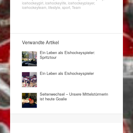
icehockeygirl
,
icehockeylife
,
icehockeyplayer
,
icehockeyteam
,
lifestyle
,
sport
,
Team
Verwandte Artikel
Ein Leben als Eishockeyspieler:
Spritztour
Ein Leben als Eishockeyspieler
Seitenwechsel – Unsere Mittelstürmerin
ist heute Goalie
Artikel
Navigation