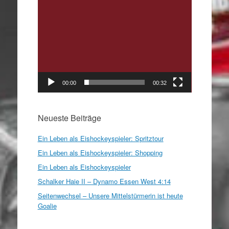
00:00
00:32
Neueste Beiträge
Ein Leben als Eishockeyspieler: Spritztour
Ein Leben als Eishockeyspieler: Shopping
Ein Leben als Eishockeyspieler
Schalker Haie II – Dynamo Essen West 4:14
Seitenwechsel – Unsere Mittelstürmerin ist heute
Goalie