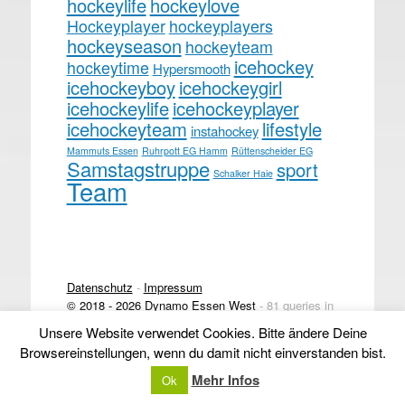
hockeylife
hockeylove
Hockeyplayer
hockeyplayers
hockeyseason
hockeyteam
icehockey
hockeytime
Hypersmooth
icehockeyboy
icehockeygirl
icehockeylife
icehockeyplayer
icehockeyteam
lifestyle
instahockey
Mammuts Essen
Ruhrpott EG Hamm
Rüttenscheider EG
Samstagstruppe
sport
Schalker Haie
Team
Datenschutz
-
Impressum
© 2018 - 2026 Dynamo Essen West
- 81 queries in
0,357 seconds.
Unsere Website verwendet Cookies. Bitte ändere Deine
Browsereinstellungen, wenn du damit nicht einverstanden bist.
Mehr Infos
Ok