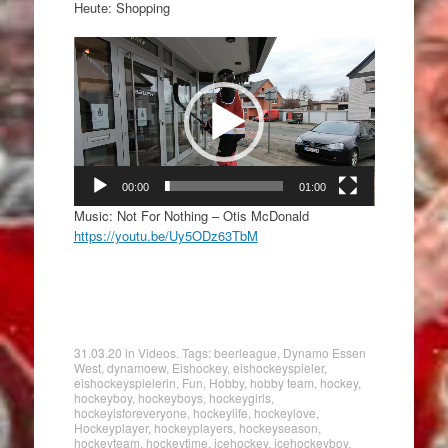
Heute: Shopping
Video-
Player
00:00
01:00
Music: Not For Nothing – Otis McDonald
https://youtu.be/Uy5ODz63TbM
31.03.20
in
Videos
. Tags:
beerleague
,
Dynamo Essen
West
,
dynamoew
,
Eishockey
,
eishockeyspieler
,
eishockeyspielerin
,
Fun
,
Hobby
,
hobby team
,
hockey
,
hockeyboy
,
hockeyboys
,
hockeygirls
,
hockeyisforeveryone
,
hockeylife
,
hockeylove
,
Hockeyplayer
,
hockeyplayers
,
hockeyseason
,
hockeyteam
,
hockeytime
,
icehockey
,
icehockeyboy
,