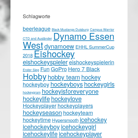
Schlagworte
beerleague
Black Mustangs Duisburg
Campus Warrior
Dynamo Essen
CTD and Ausländer
West
dynamoew
EHHL SummerCup
Eishockey
2018
eishockeyspieler
eishockeyspielerin
Fun
GoPro
Hero 7 Black
Erster Sieg
Hobby
hobby team
hockey
hockeyboys
hockeygirls
hockeyboy
hockeyisforeveryone
hockeygram
hockeylife
hockeylove
Hockeyplayer
hockeyplayers
hockeyseason
hockeyteam
icehockey
hockeytime
Hypersmooth
icehockeyboy
icehockeygirl
icehockeylife
icehockeyplayer