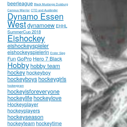
beerleague
Black Mustangs Duisburg
Campus Warrior
CTD and Ausländer
Dynamo Essen
West
dynamoew
EHHL
SummerCup 2018
Eishockey
eishockeyspieler
eishockeyspielerin
Erster Sieg
Fun
GoPro
Hero 7 Black
Hobby
hobby team
hockey
hockeyboy
hockeyboys
hockeygirls
hockeygram
hockeyisforeveryone
hockeylife
hockeylove
Hockeyplayer
hockeyplayers
hockeyseason
hockeyteam
hockeytime