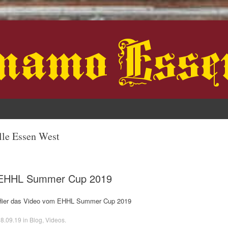
st
lle Essen West
EHHL Summer Cup 2019
Hier das Video vom EHHL Summer Cup 2019
8.09.19
in
Blog
,
Videos
.