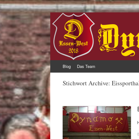
Dynamo Essen We
Zum
Blog
Das Team
Inhalt
springen
Stichwort Archive:
Eissportha
0